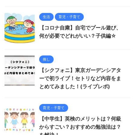
生活
育児・子育て
【コロナ自粛】自宅でプール遊び、
何が必要でどれがいい？子供編☆
推し
【シクフォニ】東京ガーデンシアタ
ーで初ライブ！セトリなど内容をま
とめてみました！(ライブレポ)
育児・子育て
【中学生】英検のメリットは？何級
からすごい？おすすめの勉強法は？