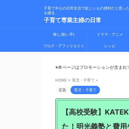
子育て中心の日常生活で欲しいもの便利だと思っ
を綴る
子育て専業主婦の日常
推し(歌い手)
ドラマ・アニメ
ブログ・アフィリエイト
レシピ
※本ページはプロモーションが含まれ
HOME
>
育児・子育て
>
広告
育児・子育て
【高校受験】KATE
た！明光義塾と費用