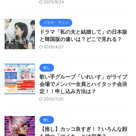
2025/9/24
ドラマ・アニメ
ドラマ「私の夫と結婚して」の日本版
と韓国版の違いは？どこで見れる？
2026/4/27
推し
歌い手グループ「いれいす」がライブ
会場でメンバー全員とハイタッチ会決
定！！申し込み方法は？
2025/7/20
推し
【推し】カッコ良すぎ！？いろんな顔