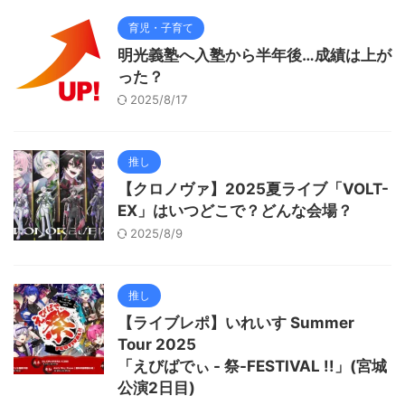
育児・子育て
明光義塾へ入塾から半年後…成績は上が
った？
2025/8/17
推し
【クロノヴァ】2025夏ライブ「VOLT-
EX」はいつどこで？どんな会場？
2025/8/9
推し
【ライブレポ】いれいす Summer
Tour 2025
「えびばでぃ - 祭-FESTIVAL !!」(宮城
公演2日目)