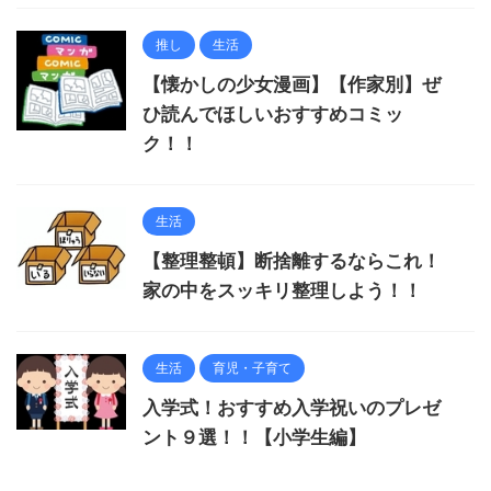
推し
生活
【懐かしの少女漫画】【作家別】ぜ
ひ読んでほしいおすすめコミッ
ク！！
生活
【整理整頓】断捨離するならこれ！
家の中をスッキリ整理しよう！！
生活
育児・子育て
入学式！おすすめ入学祝いのプレゼ
ント９選！！【小学生編】