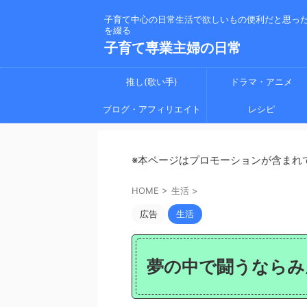
子育て中心の日常生活で欲しいもの便利だと思っ
を綴る
子育て専業主婦の日常
推し(歌い手)
ドラマ・アニメ
ブログ・アフィリエイト
レシピ
※本ページはプロモーションが含まれ
HOME
>
生活
>
広告
生活
夢の中で闘うならみ