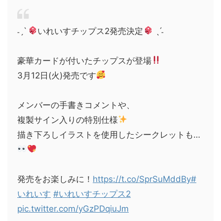
˗ˏˋ
いれいすチップス2発売決定
ˎˊ˗
豪華カードが付いたチップスが登場
3月12日(火)発売です
メンバーの手書きコメントや、
複製サイン入りの特別仕様
描き下ろしイラストを使用したシークレットも…
発売をお楽しみに！
https://t.co/SprSuMddBy
#
いれいす
#いれいすチップス2
pic.twitter.com/yGzPDqiuJm